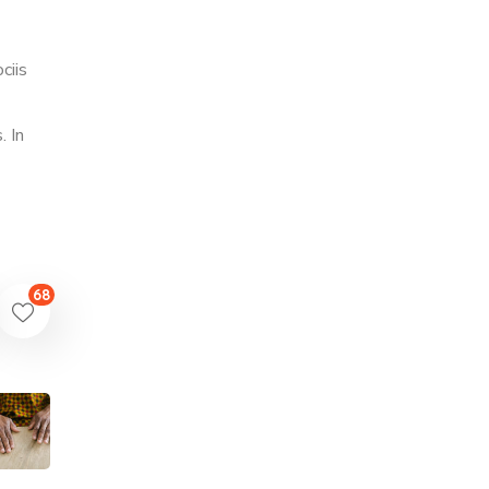
ciis
. In
68