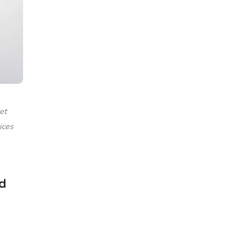
get
ices
rd