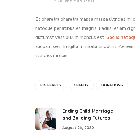
– OLIVER SANDERO
Et pharetra pharetra massa massa ultricies mi q
natoque penatibus et magnis. Facilisi etiam dig
dictumst vestibulum rhoncus est.
Sociis natoq
aliquam sem fringilla ut morbi tincidunt. Aene
ultricies mi quis.
BIG HEARTS
CHARITY
DONATIONS
Ending Child Marriage
and Building Futures
August 26, 2020