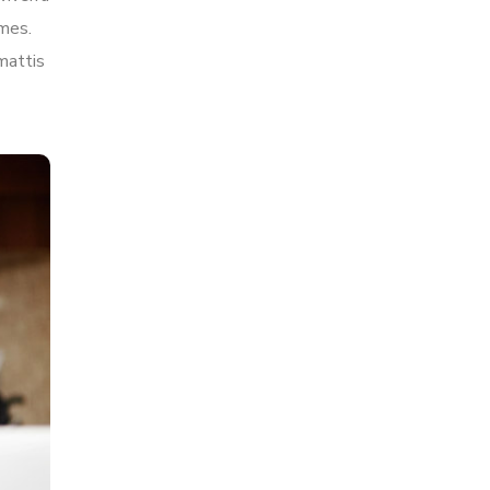
ames.
mattis