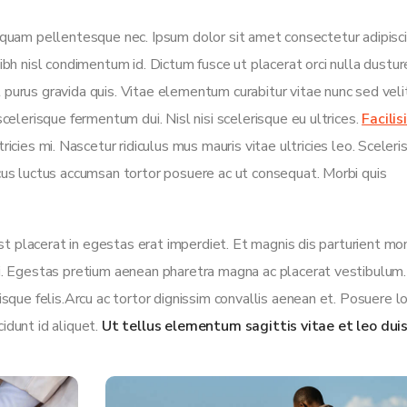
quam pellentesque nec. Ipsum dolor sit amet consectetur adipisc
 nibh nisl condimentum id. Dictum fusce ut placerat orci nulla dustu
purus gravida quis. Vitae elementum curabitur vitae nunc sed veli
celerisque fermentum dui. Nisl nisi scelerisque eu ultrices.
Facilis
cies mi. Nascetur ridiculus mus mauris vitae ultricies leo. Sceleri
cus luctus accumsan tortor posuere ac ut consequat. Morbi quis
est placerat in egestas erat imperdiet. Et magnis dis parturient m
ci. Egestas pretium aenean pharetra magna ac placerat vestibulum
isque felis.Arcu ac tortor dignissim convallis aenean et. Posuere 
cidunt id aliquet.
Ut tellus elementum sagittis vitae et leo duis