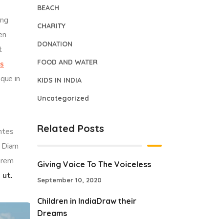
BEACH
ing
CHARITY
ren
DONATION
t
FOOD AND WATER
is
sque in
KIDS IN INDIA
Uncategorized
Related Posts
ontes
. Diam
lorem
Giving Voice To The Voiceless
 ut.
September 10, 2020
Children in IndiaDraw their
Dreams