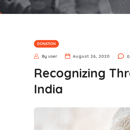
DONATION
By
user
August 26, 2020
0
Recognizing Th
India