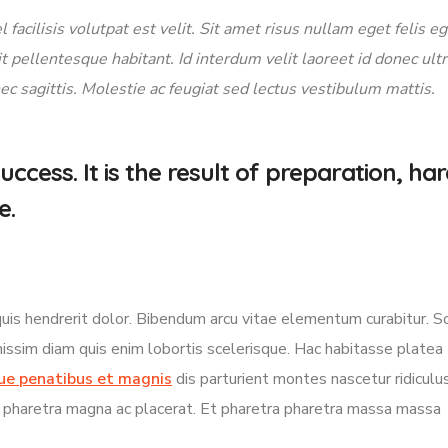
 facilisis volutpat est velit. Sit amet risus nullam eget felis e
t pellentesque habitant. Id interdum velit laoreet id donec ultr
ec sagittis. Molestie ac feugiat sed lectus vestibulum mattis.
uccess. It is the result of preparation, ha
e.
uis hendrerit dolor. Bibendum arcu vitae elementum curabitur. So
nissim diam quis enim lobortis scelerisque. Hac habitasse platea
ue penatibus et magnis
dis parturient montes nascetur ridiculus
an pharetra magna ac placerat. Et pharetra pharetra massa massa