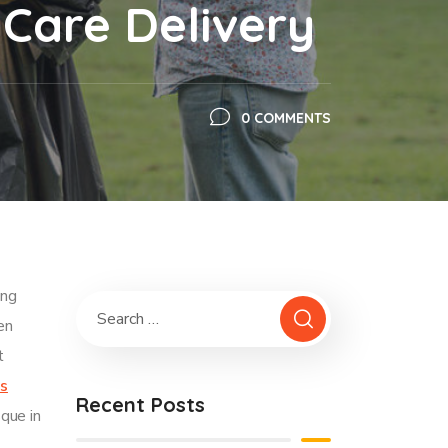
Care Delivery
0 COMMENTS
ing
ren
t
is
Recent Posts
sque in