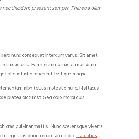
a nec tincidunt praesent semper. Pharetra diam
ibero nunc consequat interdum varius. Sit amet
arcu risus quis. Fermentum iaculis eu non diam
et aliquet nibh praesent tristique magna.
elementum nibh tellus molestie nunc. Nisi lacus
asse platea dictumst. Sed odio morbi quis
bh cras pulvinar mattis. Nunc scelerisque viverra
elit egestas dui id ornare arcu odio.
Taucibus