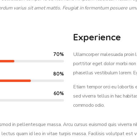
terdum varius sit amet mattis. Feugiat in fermentum posuere urn
Experience
70
%
Ullamcorper malesuada proin l
porttitor eget dolor morbi non 
phasellus vestibulum lorem. Eg
80
%
Etiam tempor orci eu lobortis 
60
%
sed viverra tellus in hac habit
commodo odio.
uismod in pellentesque massa. Arcu cursus euismod quis viverra ni
 lectus quam id leo in vitae turpis massa. Facilisis volutpat est v