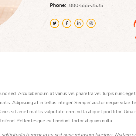
Phone:
880-555-3535
unc sed. Arcu bibendum at varius vel pharetra vel turpis nunc ege
nenatis. Adipiscing at in tellus integer. Semper auctor neque vitae
us sit amet mattis vulputate enim nulla aliquet porttitor. Urna 
eleifend. Pellentesque eu tincidunt tortor aliquam nulla.
ollicitudin tempor id eu nisl nunc mi ipsum faucibus. Nullam eg