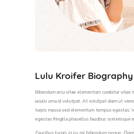
Lulu Kroifer Biography
Bibendum arcu vitae elementum curabitur vitae n
iaculis urna id volutpat. At volutpat diam ut ve
turpis massa sed elementum tempus egestas. Vari
egestas fringilla phasellus faucibus scelerisque 
Faucibus turpis in eu mi bibendum neque. Diam s